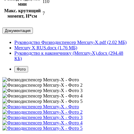
110
мин
Макс. крутящий
7
момент, Н*см
Документация
Руководство Физиодиспенсер Mercury-X.pdf (2.02 МБ)
Mercury X RUS.docx (1.76 МБ)
Руководство к наконечнику (Mercury-X).docx (294.48
КБ)
Фото