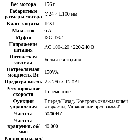
Вес мотора
156 г
Габаритные
∅24 × L100 мм
размеры мотора
Класс защиты
IPX1
Макс. ток
6 A
Муфта
ISO 3964
Напряжение
AC 100-120 / 220-240 В
питания
Оптическая
Белый светодиод
система
Потребляемая
150VA
мощность, Вт
Предохранитель
2 × 250 × T2.0AH
Регулирование
Переменное
скорости
Функции
Вперед/Назад, Контроль охлаждающей
управления
жидкости, Управление программой
Частота
50/60HZ
Частота
вращения, об/
40 000
мин
Расход воды, мл/