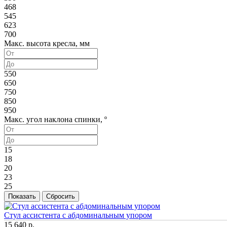
468
545
623
700
Макс. высота кресла, мм
550
650
750
850
950
Макс. угол наклона спинки, º
15
18
20
23
25
Стул ассистента с абдоминальным упором
15 640 р.