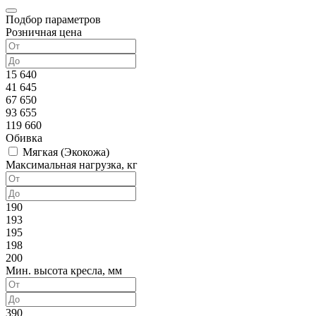
Подбор параметров
Розничная цена
15 640
41 645
67 650
93 655
119 660
Обивка
Мягкая (Экокожа)
Максимальная нагрузка, кг
190
193
195
198
200
Мин. высота кресла, мм
390